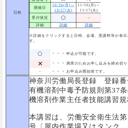
10/26(月)～
11/16(月)～
開催日
10/27(火)
11/17(火)
日程
受付状況
－
詳細
詳細
詳細
※詳細をクリックすると日時、会場、受講料等が表示
す。
・・・
申込が可能です。
・・・
満席のためお申し込みを締め切り
・・・
－
お申込み開始前です。
神奈川労働局長登録 登録番
有機溶剤中毒予防規則第37条
機溶剤作業主任者技能講習規
本講習は、労働安全衛生法第1
号〔屋内作業場又はタンク