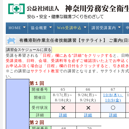
HOME
協会概要
Web受講申込
講習受講案内
有機溶剤作業主任者技能講習【サテライト】 ご案内(日
受講を希望される
「日程」欄にある”詳細”をクリックする
と、日時
受講資格、日時、会場、受講料等を必ずご確認頂いた上でお申込
お申込み頂く場合は「日程」欄の日付をクリックすると、引き続
※この講習は
サテライト教室
での講習となります。サテライト方
い。
第１回
開催番号
65
66
67
8/17(月)～
9/28(月)～
10/8(木)～
開催日
8/18(火)
9/29(火)
10/9(金)
受付状況
詳細
詳細
詳細
詳細
第２回
開催番号
68
70