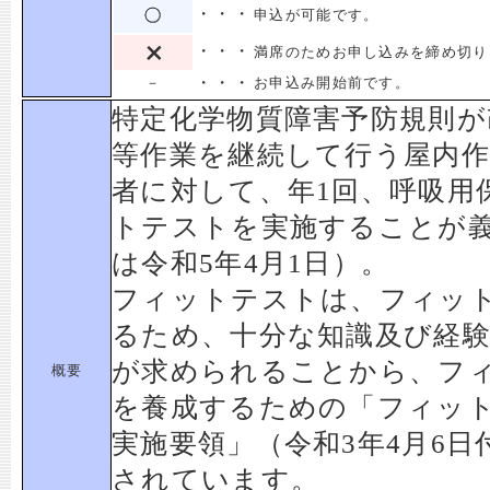
・・・
申込が可能です。
・・・
満席のためお申し込みを締め切り
・・・
－
お申込み開始前です。
特定化学物質障害予防規則が
等作業を継続して行う屋内
者に対して、年1回、呼吸用
トテストを実施することが
は令和5年4月1日）。
フィットテストは、フィッ
るため、十分な知識及び経
が求められることから、フ
概要
を養成するための「フィッ
実施要領」（令和3年4月6
されています。