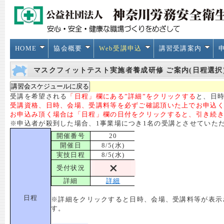
HOME
協会概要
Web受講申込
講習受講案内
マスクフィットテスト実施者養成研修 ご案内(日程選択
受講を希望される
「日程」欄にある”詳細”をクリックする
と、日時
受講資格、日時、会場、受講料等を必ずご確認頂いた上でお申込
お申込み頂く場合は「日程」欄の日付をクリックすると、引き続
※申込者が殺到した場合、1事業場につき1名の受講とさせていた
開催番号
20
開催日
8/5(水)
実技日程
8/5(水)
受付状況
詳細
詳細
日程
※詳細をクリックすると日時、会場、受講料等が表示
す。