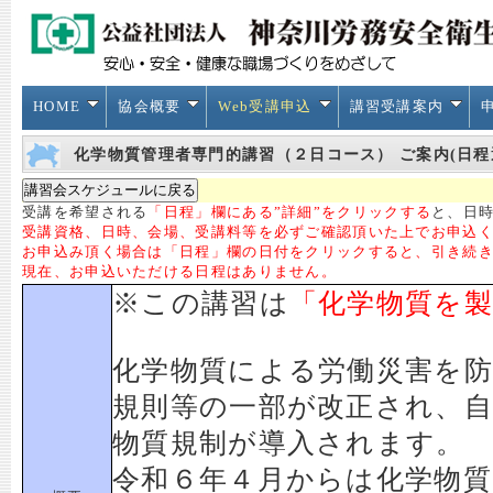
HOME
協会概要
Web受講申込
講習受講案内
化学物質管理者専門的講習（２日コース） ご案内(日程
受講を希望される
「日程」欄にある”詳細”をクリックする
と、日時
受講資格、日時、会場、受講料等を必ずご確認頂いた上でお申込
お申込み頂く場合は「日程」欄の日付をクリックすると、引き続
現在、お申込いただける日程はありません。
※この講習は
「化学物質を
化学物質による労働災害を
規則等の一部が改正され、
物質規制が導入されます。
令和６年４月からは化学物