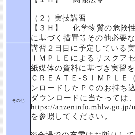
（２）実技講習
【３Ｈ】 化学物質の危険
に基づく措置等その他必要
講習２日目に予定している実
ＩＭＰＬＥによるリスクア
紙媒体の資料に基づき実習
ＣＲＥＡＴＥ-ＳＩＭＰＬＥ（v
ンロードしたＰＣのお持ち
ダウンロードに当たっては
その他
https://anzeninfo.mhlw.go.jp
を参照してください。
※会場での充電はお断りし