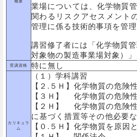
概要
業場については、化学物質
関わるリスクアセスメント
管理に係る技術的事項を管
講習修了者には「化学物質管
対象物の製造事業場対象）
特に無し
受講資格
（１）学科講習
【２.５Ｈ】化学物質の危険
【３Ｈ】 化学物質の危険
【２Ｈ】 化学物質の危険
に基づく措置等その他必要
カリキュラ
【０.５Ｈ】化学物質を原因
ム
【１Ｈ】 関係法令