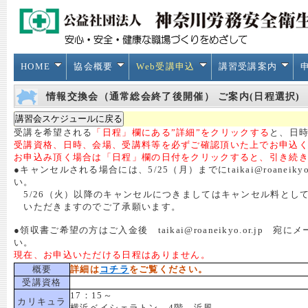
HOME
協会概要
Web受講申込
講習受講案内
情報交換会（通常総会終了後開催） ご案内(日程選択)
受講を希望される
「日程」欄にある”詳細”をクリックする
と、日時
受講資格、日時、会場、受講料等を必ずご確認頂いた上でお申込
お申込み頂く場合は「日程」欄の日付をクリックすると、引き続
●キャンセルされる場合には、5/25（月）までにtaikai@roanei
い。
5/26（火）以降のキャンセルにつきましてはキャンセル料とし
いただきますのでご了承願います。
●領収書ご希望の方はご入金後 taikai@roaneikyo.or.j
い。
現在、お申込いただける日程はありません。
概要
詳細は
コチラ
をご覧ください。
受講資格
17：15～
カリキュラ
横浜ベイシェラトン 4階 浜風