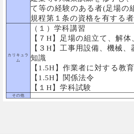
て等の経験のある者(足場の
規程第１条の資格を有する者
（１）学科講習
【７H】足場の組立て、解体
【３H】工事用設備、機械、
カリキュラ
知識
ム
【1.5H】作業者に対する教
【1.5H】関係法令
【１H】学科試験
その他