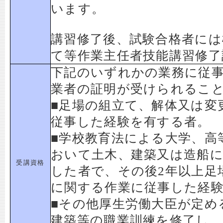
います。
講習修了後、試験合格者には
て等作業主任者技能講習修了
下記のいずれかの業務に従
業者の証明が受けられるこ
■足場の組立て、解体又は変
従事した経験を有する者。
■学校教育法による大学、高
おいて土木、建築又は造船
受講資格
した者で、その後2年以上足
に関する作業に従事した経
■その他厚生労働大臣が定め
建築等の職業訓練を修了し、