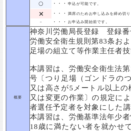
・・・
申込が可能です。
・・・
満席のためお申し込みを締め切り
・・・
－
お申込み開始前です。
神奈川労働局長登録 登録番
労働安全衛生規則第83条お
足場の組立て等作業主任者技
本講習は、労働安全衛生法第1
号〔つり足場（ゴンドラの
又は高さが5メートル以上の
又は変更の作業〕の規定に
概要
者選任予定者を対象にした
本講習は、労働基準法年少者
18歳に満たない者を就かせ