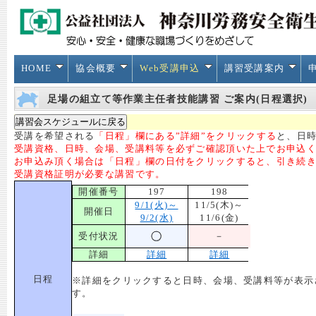
HOME
協会概要
Web受講申込
講習受講案内
足場の組立て等作業主任者技能講習 ご案内(日程選択)
受講を希望される
「日程」欄にある”詳細”をクリックする
と、日時
受講資格、日時、会場、受講料等を必ずご確認頂いた上でお申込
お申込み頂く場合は「日程」欄の日付をクリックすると、引き続
受講資格証明が必要な講習です。
開催番号
197
198
9/1(火)～
11/5(木)～
開催日
9/2(水)
11/6(金)
受付状況
－
詳細
詳細
詳細
日程
※詳細をクリックすると日時、会場、受講料等が表示
す。