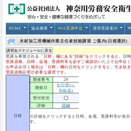
HOME
協会概要
Web受講申込
講習受講案内
木材加工用機械作業主任者技能講習 ご案内(日程選択)
受講を希望される
「日程」欄にある”詳細”をクリックする
と、日時
受講資格、日時、会場、受講料等を必ずご確認頂いた上でお申込
お申込み頂く場合は「日程」欄の日付をクリックすると、引き続
受講資格証明が必要な講習です。
開催番号
29
9/7(月)～
開催日
9/8(火)
受付状況
詳細
詳細
日程
※詳細をクリックすると日時、会場、受講料等が表示
す。