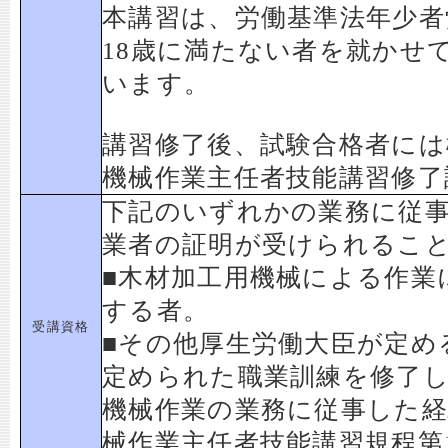
本講習は、労働基準法年少者
18歳に満たない者を就かせ
います。
講習修了後、試験合格者には
機械作業主任者技能講習修了
下記のいずれかの業務に従
業者の証明が受けられるこ
■木材加工用機械による作業
する者。
受講資格
■その他厚生労働大臣が定め
定められた職業訓練を修了し
機械作業の業務に従事した経
械作業主任者技能講習規程第