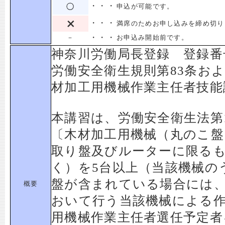
・・・
申込が可能です。
・・・
満席のためお申し込みを締め切り
・・・
－
お申込み開始前です。
神奈川労働局長登録 登録番
労働安全衛生規則第83条お
材加工用機械作業主任者技能
本講習は、労働安全衛生法第1
〔木材加工用機械（丸のこ盤
取り盤及びルーターに限る
く）を5台以上（当該機械の
盤が含まれている場合には、
概要
おいて行う当該機械による
用機械作業主任者選任予定者