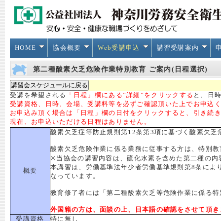
HOME
協会概要
Web受講申込
講習受講案内
第二種酸素欠乏危険作業特別教育 ご案内(日程選択)
受講を希望される
「日程」欄にある”詳細”をクリックする
と、日時
受講資格、日時、会場、受講料等を必ずご確認頂いた上でお申込
お申込み頂く場合は「日程」欄の日付をクリックすると、引き続
現在、お申込いただける日程はありません。
酸素欠乏症等防止規則第12条第3項に基づく酸素欠乏
酸素欠乏危険作業に係る業務に従事する方は、特別教
※当協会の講習内容は、硫化水素を含めた第二種の内
本講習は、労働基準法年少者労働基準規則第8条によ
概要
なっています。
教育修了者には「第二種酸素欠乏等危険作業に係る特
外国籍の方は、面談の上、日本語の確認をさせて頂き
受講資格
特に無し