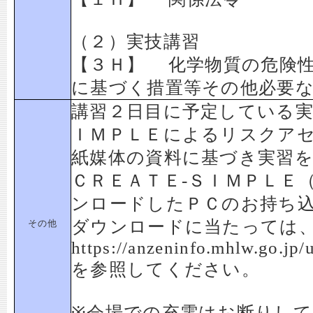
（２）実技講習
【３Ｈ】 化学物質の危険
に基づく措置等その他必要
講習２日目に予定している実
ＩＭＰＬＥによるリスクア
紙媒体の資料に基づき実習
ＣＲＥＡＴＥ-ＳＩＭＰＬＥ（v
ンロードしたＰＣのお持ち
ダウンロードに当たっては
その他
https://anzeninfo.mhlw.go.jp
を参照してください。
※会場での充電はお断りし