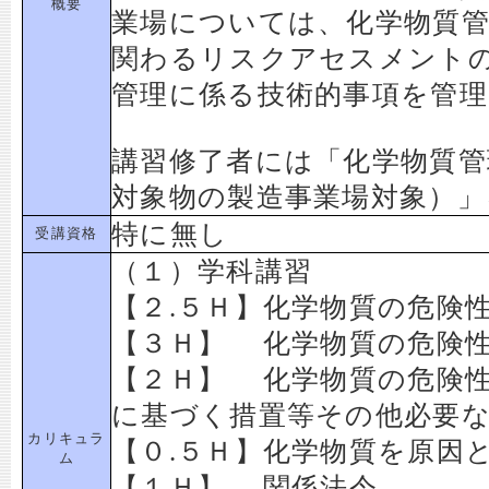
概要
業場については、化学物質
関わるリスクアセスメント
管理に係る技術的事項を管
講習修了者には「化学物質管
対象物の製造事業場対象）
特に無し
受講資格
（１）学科講習
【２.５Ｈ】化学物質の危険
【３Ｈ】 化学物質の危険
【２Ｈ】 化学物質の危険
に基づく措置等その他必要
カリキュラ
【０.５Ｈ】化学物質を原因
ム
【１Ｈ】 関係法令