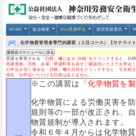
HOME
協会概要
Web受講申込
講習受講案内
化学物質管理者専門的講習（２日コース）【サテライト】
受講を希望される
「日程」欄にある”詳細”をクリックする
と、日時
受講資格、日時、会場、受講料等を必ずご確認頂いた上でお申込
お申込み頂く場合は「日程」欄の日付をクリックすると、引き続
現在、お申込いただける日程はありません。
※この講習は
「化学物質を
化学物質による労働災害を
規則等の一部が改正され、
物質規制が導入されます。
令和６年４月からは化学物