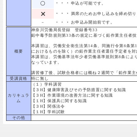
・・・
申込が可能です。
・・・
満席のためお申し込みを締め切り
・・・
－
お申込み開始前です。
神奈川労働局長登録 登録番号33
鉛中毒予防規則第33条の規定に基づく鉛作業主任者
本講習は、労働安全衛生法第14条、同施行令第6条第
概要
におけるものを除く）の鉛作業主任者選任予定者を対
本講習は、労働基準法年少者労働基準規則第8条によ
なっています。
講習修了後、試験合格者には概ね２週間で「鉛作業主
受講資格
特に無し
（１）学科講習
【３H】健康障害及びその予防措置に関する知識
カリキュラ
【３H】作業環境の改善方法に関する知識
ム
【１H】保護具に関する知識
【３H】関係法令
【１H】学科試験
その他