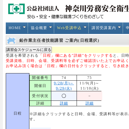
HOME
協会概要
Web受講申込
講習受講案内
鉛作業主任者技能講習 ご案内(日程選択)
受講を希望される
「日程」欄にある”詳細”をクリックする
と、日時
受講資格、日時、会場、受講料等を必ずご確認頂いた上でお申込
お申込み頂く場合は「日程」欄の日付をクリックすると、引き続
開催番号
74
75
9/28(月)～
11/9(月)～
開催日
9/29(火)
11/10(火)
受付状況
－
詳細
詳細
詳細
日程
※詳細をクリックすると日時、会場、受講料等が表示
す。