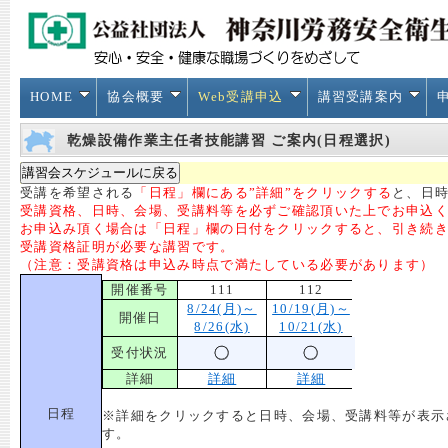
HOME
協会概要
Web受講申込
講習受講案内
乾燥設備作業主任者技能講習 ご案内(日程選択)
受講を希望される
「日程」欄にある”詳細”をクリックする
と、日時
受講資格、日時、会場、受講料等を必ずご確認頂いた上でお申込
お申込み頂く場合は「日程」欄の日付をクリックすると、引き続
受講資格証明が必要な講習です。
（注意：受講資格は申込み時点で満たしている必要があります）
開催番号
111
112
8/24(月)～
10/19(月)～
開催日
8/26(水)
10/21(水)
受付状況
詳細
詳細
詳細
日程
※詳細をクリックすると日時、会場、受講料等が表示
す。