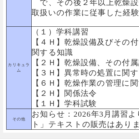
で、その後２年以上乾燥設
取扱いの作業に従事した経
（１）学科講習
【４Ｈ】乾燥設備及びその付
関する知識
【２Ｈ】乾燥設備、その付属
カリキュラ
ム
【３Ｈ】異常時の処置に関す
【６Ｈ】乾燥作業の管理に関
【２Ｈ】関係法令
【１Ｈ】学科試験
お知らせ：2026年3月講習
その他
ト」テキストの販売はあり