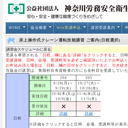
HOME
協会概要
Web受講申込
講習受講案内
床上操作式クレーン運転技能講習 ご案内(日程選択)
受講を希望される
「日程」欄にある”詳細”をクリックする
と、日時
受講資格、日時、会場、受講料等を必ずご確認頂いた上でお申込
お申込み頂く場合は「日程」欄の日付をクリックすると、引き続
当協会の講習は、免除科目有資格者の方にも全科目を受講してい
開催番号
204
205
9/28(月)～
10/27(火)～
開催日
9/29(火)
10/28(水)
10/8(木)又は
11/4(水)又は
実技日程
10/9(金)
11/5(木)
受付状況
詳細
詳細
詳細
日程
※詳細をクリックすると日時、会場、受講料等が表示