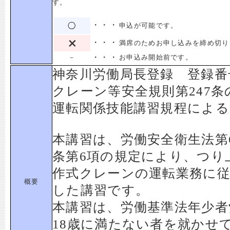
す。
・・・
申込が可能です。
・・・
満席のためお申し込みを締め切り
・・・
－
お申込み開始前です。
神奈川労働局長登録 登録番号
クレーン等安全規則第247
運転関係技能講習規程による
本講習は、労働安全衛生法第6
条第6項の規定により、つり
作式クレーンの運転業務に
概要
した講習です。
本講習は、労働基準法年少者
18歳に満たない者を就かせ