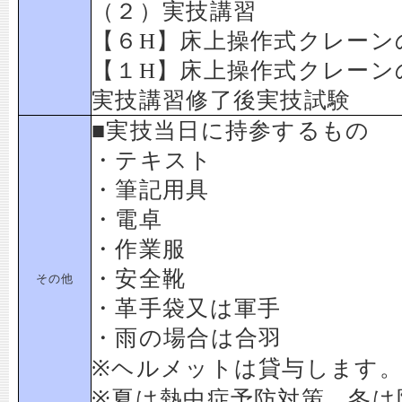
（２）実技講習
【６H】床上操作式クレーン
【１H】床上操作式クレーン
実技講習修了後実技試験
■実技当日に持参するもの
・テキスト
・筆記用具
・電卓
・作業服
・安全靴
その他
・革手袋又は軍手
・雨の場合は合羽
※ヘルメットは貸与します
※夏は熱中症予防対策、冬は