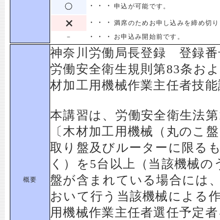
・・・
申込が可能です。
・・・
満席のためお申し込みを締め切り
・・・
－
お申込み開始前です。
神奈川労働局長登録 登録番
労働安全衛生規則第83条お
材加工用機械作業主任者技能
本講習は、労働安全衛生法第1
〔木材加工用機械（丸のこ盤
取り盤及びルーターに限る
く）を5台以上（当該機械の
盤が含まれている場合には、
概要
おいて行う当該機械による
用機械作業主任者選任予定者