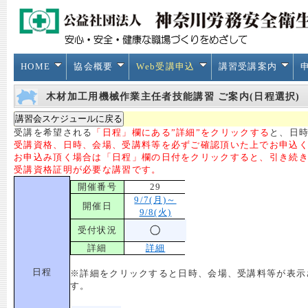
HOME
協会概要
Web受講申込
講習受講案内
木材加工用機械作業主任者技能講習 ご案内(日程選択)
受講を希望される
「日程」欄にある”詳細”をクリックする
と、日時
受講資格、日時、会場、受講料等を必ずご確認頂いた上でお申込
お申込み頂く場合は「日程」欄の日付をクリックすると、引き続
受講資格証明が必要な講習です。
開催番号
29
9/7(月)～
開催日
9/8(火)
受付状況
詳細
詳細
日程
※詳細をクリックすると日時、会場、受講料等が表示
す。