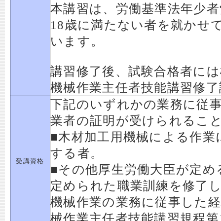
本講習は、労働基準法年少者
18歳に満たない者を就かせ
います。
講習修了後、試験合格者には
機械作業主任者技能講習修了
下記のいずれかの業務に従
業者の証明が受けられるこ
■木材加工用機械による作業
する者。
受講資格
■その他厚生労働大臣が定め
定められた職業訓練を修了し
機械作業の業務に従事した経
械作業主任者技能講習規程第