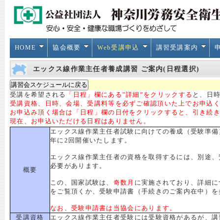
HOME
協会概要
Web受講申込
講習受講案内
エックス線作業主任者養成講習 ご案内(日程選択)
受講を希望される
「日程」欄にある”詳細”をクリックする
と、日時
受講資格、日時、会場、受講料等を必ずご確認頂いた上でお申込
お申込み頂く場合は「日程」欄の日付をクリックすると、引き続
現在、お申込いただける日程はありません。
エックス線作業主任者試験に向けての養成（受験準備
年に2回開催いたします。
エックス線作業主任者の資格を取得するには、別途、
必要があります。
概要
この、国家試験は、
奇数月
に実施されており、詳細に
をご覧頂くか、受験申請書（手続きのご案内在中）を
なお、受験申請書は当協会にあります。
受講資格
エックス線作業主任者受験には受験資格があるが、講