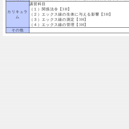
講習科目
（１）関係法令【3H】
カリキュラ
（２）エックス線の生体に与える影響【3H】
ム
（３）エックス線の測定【3H】
（４）エックス線の管理【3H】
その他