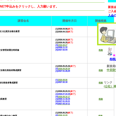
NET申込みをクリックし、入力願います。
新規
ご入
入会
講習会名
開催年月日
開催根拠
(1)2026.04.06
(終了)
新入社員安全衛生教育
根拠
(2)2026.04.13
(終了)
(1)2026.04.16
(終了)
(2)2026.06.25
(終了)
(3)
2026,08,27
(4)2026.11.12
(5)2027.02.04
安全管理者選任時研修
根拠
★
相模
新規発
(1)2026,05,25,26
(終了)
(2)
2026.09.28,29
中災防
安全衛生推進者養成講習
根拠
(3)2027.01.28,29
(1)
2026,08,06
リンク
(2)2027.02.18
衛生推進者養成講習
根拠
(公社）
(1)2026,05,20,21
(終了)
(2)2026,07,22,23
(終了)
(3)
2026.09.16,17
職長教育
(4)2026.11.18,19
根拠
(5)2027.01.20,21
(6)
2027.03.10,11
(1)2026,06,29
(終了)
(2)
2026,10,29
職長の能力向上教育
根拠