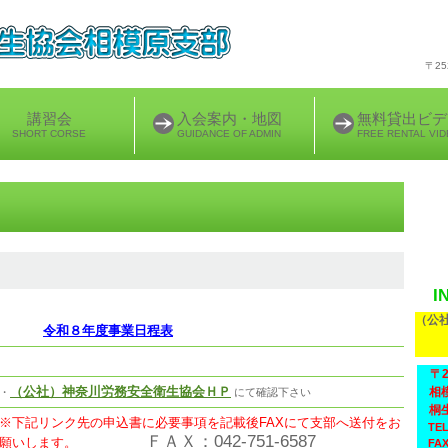
〒2
講習会
入会案内・地図
無料貸出ビデ
SHORT CORSE
GUIDANCE OF ADMIN
FREE RENTAL VI
間計画
I
（公
令和８年度事業日程表
〒25
（公社）神奈川労務安全衛生協会ＨＰ
相模
・
にて確認下さい
桐
※下記リンク先の申込書に必要事項を記載後FAXにて支部へ送付をお
TEL.
ＦＡＸ：042-751-6587
願いします。
FAX.