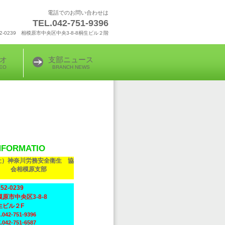
電話でのお問い合わせは
TEL.042-751-9396
52-0239 相模原市中央区中央3-8-8桐生ビル２階
オ
支部ニュース
DEO
BRANCH NEWS
NFORMATIO
社）神奈川労務安全衛生 協
会相模原支部
2-0239
原市中央区3-8-8
生ビル２F
042-751-9396
042-751-6587