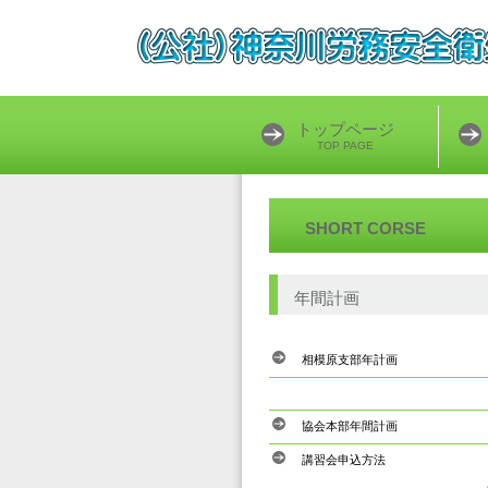
トップページ
TOP PAGE
SHORT CORSE
年
相模原支部年計画
協会本部年間計画
講習会申込方法