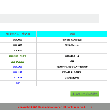
開催年月日
・申込書
会場
2026,04,22
市民会館 第1大会議室
2026.06.05
市民会館 ホール
2026.07.03
2026.09.04
勧奨文
市民会館 ホール
2026,09,16～18
札幌
2026.10.23
小田急ホテルセンチュリー相模大野
2026.11.27
市民会館 第1大会議室
2027.01.08
大山阿夫利神社
未定
copyright©20XX Sagamihara Branch all rights reserved. (