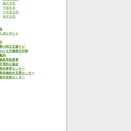
藤沢支部
平塚支部
小田原支部
厚木支部
省
んぜんサイト
耳
事の両立支援ナビ
おける労働衛生対策
働局
働基準監督署
災害防止協会
衛生教育センター
業保健総合支援センター
衛生技術センター