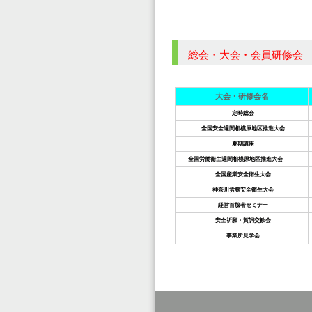
総会・大会・会員研修会
大会・研修会名
定時総会
全国安全週間相模原地区推進大会
夏期講座
全国労働衛生週間相模原地区推進大会
全国産業安全衛生大会
神奈川労務安全衛生大会
経営首脳者セミナー
安全祈願・賀詞交歓会
事業所見学会