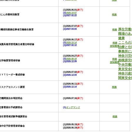
(1)2026,06,01
(終了)
(2)
2026,10,07
粉じん作業特別教育
根拠
(3)2027.02.22
(1)2026,07,07
(終了)
厚生労働
(2)2027.03.03
有機溶剤業務従事者労働衛生教育
根拠
職場のあ
健康
(1)2026.06.17
(終了)
こころの
(2)
2026,10,14
根拠
保護具着用管理責任者選任時研修
(3)2027.02.12
規制概要
治療と仕
事務所に
神奈川労
(1)2026,04,27
(終了)
(2)
2026,08,19
根拠
相模原労
化学物質管理者研修
(3)2026.12.09
規制概要
中央労働
東京安全
(1)2026,07,02
(終了)
神奈川産
ＫＹＴリーダー養成研修
(2)2026.12.03
関東安全
(1)2026.06.11
(終了)
(2)2026.12.14
リスクアセスメント講習
根拠
労働関係法令等説明会
(1)2026,07,16
(終了)
監督署届出手続講習会
(1)
オンデマンド
衛生管理者試験準備講習会
根拠
(1)2026.05.19
(終了)
熱中症予防管理者研修会
(2)2026.06.19
(終了)