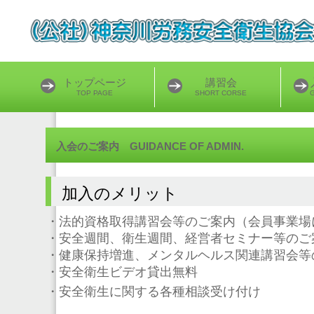
トップページ
講習会
TOP PAGE
SHORT CORSE
G
入会のご案内 GUIDANCE OF ADMIN.
加入のメリット
・法的資格取得講習会等のご案内（会員事業場
・安全週間、衛生週間、経営者セミナー等のご
・健康保持増進、メンタルヘルス関連講習会等
・安全衛生ビデオ貸出無料
・安全衛生に関する各種相談受け付け