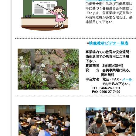
労働安全衛生法及び労働基準法
等に基づく各種講習会を開催し
ています。各事業場で災害防止
や資格取得が必要な場合は、是
非活用して下さい。
■
映像教材ビデオ一覧表
事業場内での教育や安全週間・
衛生週間での教育用にご活用
下さい
貸出期間 3日間(相談可)
貸 出 会員事業場に限る。
貸出無料
申込方法 電話・FAX・
メール
でお申込み下さい。
TEL:0466-26-1991
FAX:0466-27-7499