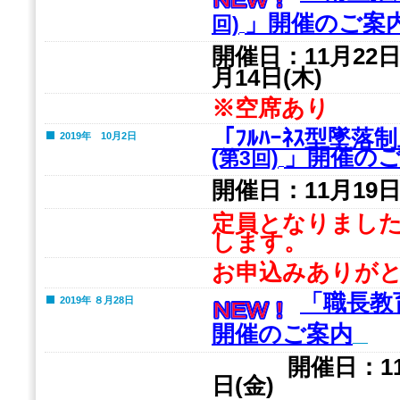
」開催のご案
回)
開催日：
11月22
月14日(木)
※空席あり
「ﾌﾙﾊｰﾈｽ型墜
2019年 10月2日
」開催の
(第3回)
開催日：
11月19
定員となりまし
します。
お申込みありが
「職長教
2019年 ８月28日
開催のご案内
開催日：
1
日
(金)