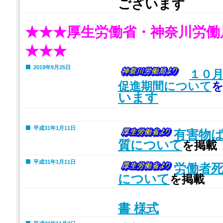
ございます
★★★厚生労働省・神奈川労働
★★★
2019年9月25日
１０
促進期間について
います
平成31年1月11日
有害物
質について
を掲載
平成31年1月11日
労働者
について
を掲載
書 様式