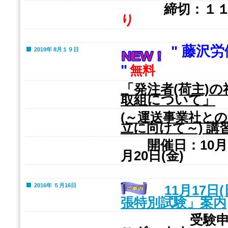
締切：１１
り
" 藤沢
2019年 8月１９日
"
無料
「発注者(荷主)
取組について」
(～運送事業社と
講
立に向けて～)
開催日：10月1
月20日(金)
2016年 ５月16日
11月17日
張特別試験」案内
受験