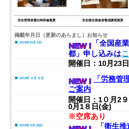
安全管理者選任時研修風景
安全衛生推進者養成講習風景
ギャラリー
掲載年月日（更新のあらまし）
お知らせ
「全国産業
2019年10月 2日
都」申し込みは
開催日：
10月23
「労務管
2019年 ９月 ６日
ご案内
開催日：
1０月2
0月1８日(金)
※空席あり
「衛生推
2019年 8月 28日