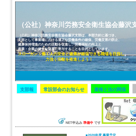
（公社）神奈川労務安全衛生協会
藤沢
（公社）神奈川労務安全衛生協会藤沢支部は、本部方針に基づき、
支部として事業場における適正な労働条件の確保、労働災害の防止、
健康保持増進のための活動を促進し、労働福祉の向上と
産業・企業の健全な発展に寄与することを目的としています。
スローガン：働く人の安全と健康が確保できる職場を目指し
力強く活動を推進しよう！
支部報
常設部会のお知らせ
資格と法の関係
NET申込み
準備中
です
■2020年度 事業予定